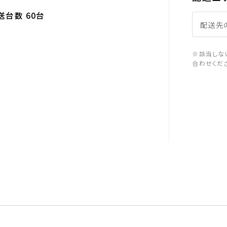
送台数 60台
※該当しな
合わせくだ